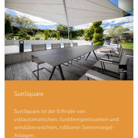
SunSquare
SunSquare
ist der Erfinder von
vollautomatischen, funkferngesteuerten und
windüberwachten, rollbaren Sonnensegel-
Anlagen.